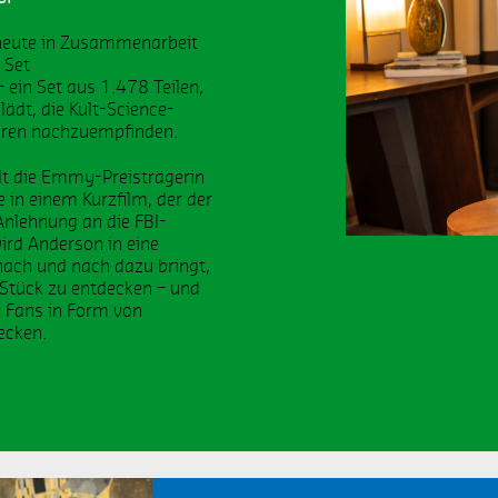
EGO Super Mario
Expansion-Sets
 heute in Zusammenarbeit
igital
Marilyn Monroe
 Set
ein Set aus 1.478 Teilen,
ädt, die Kult-Science-
ES
Launch
ahren nachzuempfinden.
tore
Opening
elt die Emmy-Preisträgerin
e in einem Kurzfilm, der der
vent
Stuttgart
n Anlehnung an die FBI-
ird Anderson in eine
 nach und nach dazu bringt,
inkelgasse
Produktlaunch
 Stück zu entdecken – und
ie Fans in Form von
esign
Kooperation
ecken.
olosseum
Travel
tore Opening
Jugendliche
ideospiel
Winnie Puuh