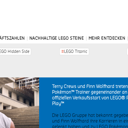
ÄFTSZAHLEN
NACHHALTIGE LEGO STEINE
MEHR ENTDECKEN
EGO Hidden Side
LEGO Titanic
EGO® Harry Potter™
LEGO VIDIYO
EGO Botanicals
LEGO MOVIE 2
Terry Crews und Finn Wolfhard trete
Pokémon™ Trainer gegeneinander an 
offiziellen Verkaufsstart von LEG
EGO City
LEGO Friends
Play™
IAA Mobility
LEGO NINJAGO™
Die LEGO Gruppe hat bekannt gegebe
und Finn Wolfhard ihre Karrieren in e
gelenkt haben und zu LEGO Pokémon
EGO Speed Champions
LEGO Disney