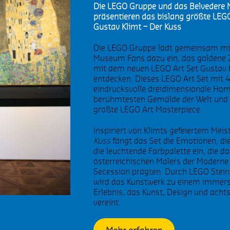
Die LEGO Gruppe und das Belvedere
präsentieren das bislang größte LEG
abbit
I-AAh
Gustav Klimt – Der Kuss
paceshuttle
LEGO NASA Spaceshuttle
Die LEGO Gruppe lädt gemeinsam mi
Discovery
Museum Fans dazu ein, das goldene Z
mit dem neuen LEGO Art Set Gustav K
entdecken. Dieses LEGO Art Set mit 4.
andalorian
Luke Skywalker
eindrucksvolle dreidimensionale Ho
berühmtesten Gemälde der Welt und 
mperial Shuttle
Scout Trooper
größte LEGO Art Masterpiece.
Inspiriert von Klimts gefeiertem Mei
aumschiffe
Weltraum-Saga
Kuss
fängt das Set die Emotionen, d
die leuchtende Farbpalette ein, die d
ogwarts
R2-D2
österreichischen Malers der Moderne
Secession prägten. Durch LEGO Steine
tar
Dresden
wird das Kunstwerk zu einem immersi
Erlebnis, das Kunst, Design und ach
vereint.
röffnung
Einzelhandel