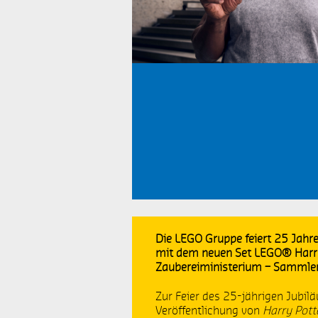
LEGO Minecraft™
L
LEGO Classic
L
Weitere Themen
2
-1
O
Wintersport
L
LEGO Creator Expert
L
Die LEGO Gruppe feiert 25 Jahr
Jubiläum
G
mit dem neuen Set LEGO® Harr
Zaubereiministerium – Sammler
Nachhaltigkeit
I
Zur Feier des 25-jährigen Jubil
Veröffentlichung von
Harry Pott