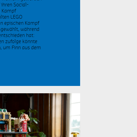
 ihren Social-
n Kampf
LEGO Architecture
hlten LEGO
en epischen Kampf
usgewählt, während
entschieden hat:
en zufolge könnte
in, um Finn aus dem
LEGO City
Weihnachten
LEGO House
LEGO Ideas
Do not Disturb Playtime
Comic