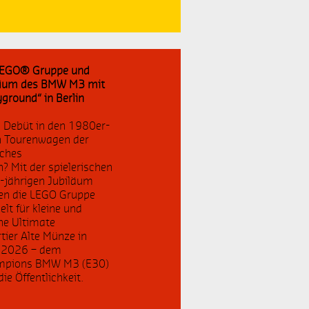
90-jähriges Jubiläum
Ole Kirk Kristiansen
 LEGO® Gruppe und
2022
iläum des BMW M3 mit
yground“ in Berlin
LEGO Icons Classic Land Rover
Defender 90
m Debüt in den 1980er-
en Tourenwagen der
sches
Braille Bricks
 Mit der spielerischen
0-jährigen Jubiläum
ceo
en die LEGO Gruppe
lt für kleine und
he Ultimate
Der Herr der Ringe
tier Alte Münze in
t 2026 – dem
mpions BMW M3 (E30)
ie Öffentlichkeit.
Wohlbefinden