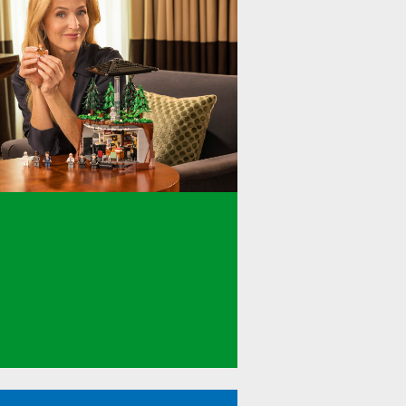
Erweiterungs-Sets
The Beatles
LEGOSuperMario
Lena Terlutter
DeineLegoZeit
Christmas
Marina Hoermanseder
LEGORetail
Super Mario Day
Tigger