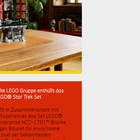
Studie
THE LEGO MOVIE 2
20. Jubiläum
LEGO Architecture
Piratenschiff
Surfermobil
ie LEGO Gruppe enthüllt das
Arielle
EGO® Star Trek Set
Rennwagen
llt in Zusammenarbeit mit
 Experiences das Set LEGO®
. Enterprise NCC-1701™ Brücke
LEGO DC Super Heroes
iges Bauset für erwachsene
t zwei der bekanntesten
Marvel