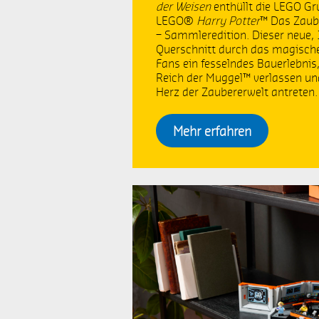
Geschenketipps
G
der Weisen
enthüllt die LEGO Gr
LEGO®
Harry Potter
™ Das Zaub
– Sammleredition. Dieser neue, 
BUILD FOR REAL
G
Querschnitt durch das magische
Fans ein fesselndes Bauerlebnis
Polizei
P
Reich der Muggel™ verlassen und
Herz der Zaubererwelt antreten.
LEGO Braille Steine
L
Mehr erfahren
San Francisco
P
das letzte Gefecht
B
Hausboot
L
Aladdin
R
McLaren
R
Spider Man
B