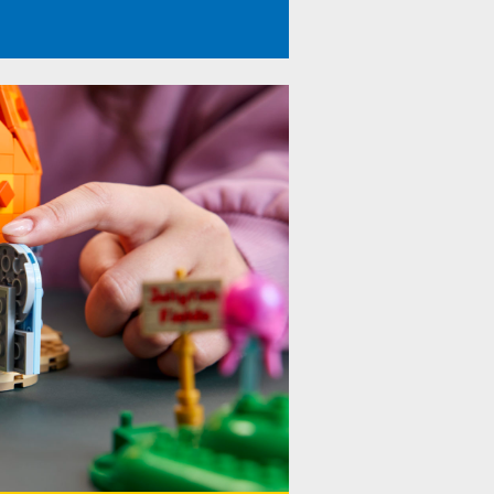
Mitspracherecht
Global Digital Women
Nordrhein-Westfalen
PET
Bilanz 2021
Cybermobbing
Online
frühkindliche Entwicklung
Kinder im Netz