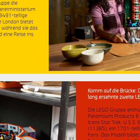
eschenkideen
LEGO Harry Potter
uppe die
ereiministerium
3491-teilige
eschenkidee
Märchen
 London bietet
, während sie das
lay Well Report
Spielzeit
 eine Reise ins
EGO Classic
Bildmaterial
aris
LEGO Minecraft
ilder
LEGO Creator
Komm auf die Brücke: D
EGO Disney
LEGO Disney Princess
lang ersehnte zweite L
apunzel
LEGO Speed Champions
Die LEGO Gruppe enthü
Paramount Products &
Icons Star Trek: U.S.S
allyeauto
Dodge
(11385), ein 1701-teil
Fans. Das Modell bilde
atman
LEGO Marvel Super Heroes