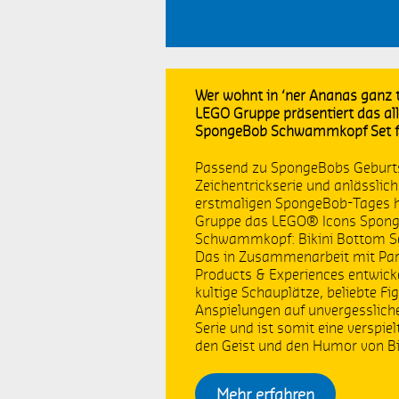
Kids Empowerment
L
LEGO GmbH
K
Female Empowerment
D
Wer wohnt in ‘ner Ananas ganz t
LEGO Gruppe präsentiert das a
SpongeBob Schwammkopf Set f
LEGO Gruppe
L
Passend zu SpongeBobs Geburts
Prototyp
n
Zeichentrickserie und anlässlich
erstmaligen SpongeBob-Tages h
Toy Fair
L
Gruppe das LEGO® Icons Spon
Schwammkopf: Bikini Bottom Set
Das in Zusammenarbeit mit P
Safer Internet Day
B
Products & Experiences entwicke
e.V
kultige Schauplätze, beliebte Fi
Anspielungen auf unvergesslich
soziales Engagement
F
Serie und ist somit eine versp
den Geist und den Humor von Bi
Medienkompetenz
M
Mehr erfahren