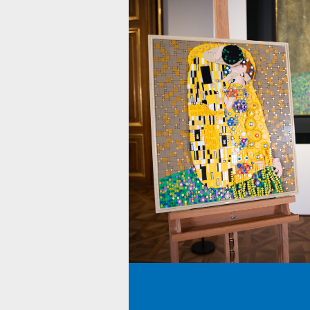
Ferkel
R
LEGO VIDIYO
S
Darth Vader
M
Imperial TIE Fighter
I
May the fourth
R
Harry Potter
H
AT-AT
S
Berlin
E