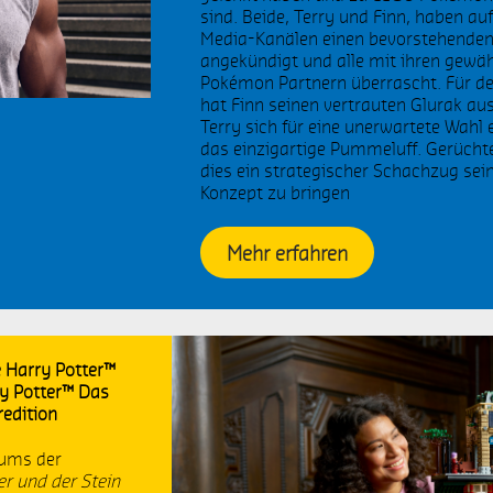
sind. Beide, Terry und Finn, haben auf
Media-Kanälen einen bevorstehende
EGO Minifigures
LEGO Ideas
angekündigt und alle mit ihren gewä
Pokémon Partnern überrascht. Für d
EGO Mindstorms
hat Finn seinen vertrauten Glurak a
Terry sich für eine unerwartete Wahl 
das einzigartige Pummeluff. Gerücht
dies ein strategischer Schachzug se
1st Century Skills
Schulstart
Konzept zu bringen
stern
LEGO Technic
Mehr erfahren
EGO BOOST
LEGO Star Wars
EGO Life
Bauernhof
e Harry Potter™
eburtstag
LEGO DUPLO
y Potter™ Das
edition
nterview
LEGO Friends
äums der
er und der Stein