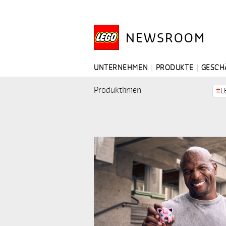
NEWSROOM
UNTERNEHMEN
PRODUKTE
GESCH
Produktlinien
L
LEGO® DREAMZzz™
L
LEGO adidas
L
LEGO DUPLO
L
LEGO Technic
#
LEGO DC Comics Super Heroes™
L