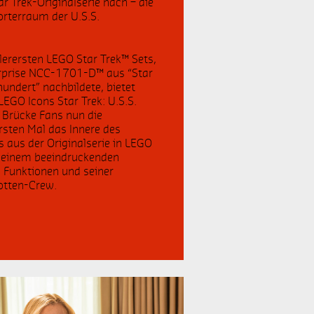
r Trek-Originalserie nach – die
rterraum der U.S.S.
Motorrad
lerersten
LEGO Star Trek™ Sets
,
Augmented Reality
erprise NCC-1701-D™ aus “Star
undert” nachbildete, bietet
Disneyland
LEGO Icons Star Trek: U.S.S.
Brücke Fans nun die
rsten Mal das Innere des
Auto
 aus der Originalserie in LEGO
t einem beeindruckenden
X-Wing
n Funktionen und seiner
lotten-Crew.
LEGO Originals
LEGO DOTS
Musik