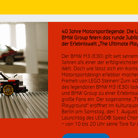
nternetnutzung
90 Jahre
EGO Geburtstag
LEGO 90 Jahre
40 Jahre Motorsportlegende: Die
eschäftszahlen LEGO GmbH
LEGO Geschäftsjahr 2022
BMW Group feiern das runde Jub
der Erlebniswelt „The Ultimate Pla
eschäftszahlen
LEGO Icons
Der BMW M3 (E30) gilt seit seine
Jahren als einer der erfolgreichst
Welt. Doch wie lässt sich ein ikoni
EGO Arielle
Highlight
Motorsportdesign erlebbar machen?
Freiheit von LEGO Steinen! Zum 4
EGO Braille
#IAA Mobility
des legendären BMW M3 (E30) lad
und BMW Group zu einer Erlebniswe
große Fans ein. Der sogenannte „T
EGO House; LEGO Foundation;
LEGO Gruppe; LEGO Foundation;
O Gruppe; Neurodiversität;
LEGO House; Autismus;
Playground“ eröffnet im Kulturquar
lusion; Autismus; KultureCity;
Neurodiversität; Welt-Autismus-
Berlin am Samstag, den 1. Augus
ture City
Monat
Launchtag des LEGO® Speed Cha
– von 10 bis 20 Uhr seine Tore für d
OTR
Schlüsselkompetenzen