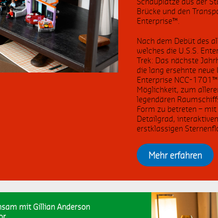
Schauplätze aus der Sta
Brücke und den Transpo
ASA
Harley-Davidson
Enterprise™.
Nach dem Debüt des al
mfrage
LEGO Hidden Side
welches die U.S.S. Ent
Trek: Das nächste Jahrh
b 5 Jahren
Disney
die lang ersehnte neue 
Enterprise NCC-1701™ 
Möglichkeit, zum allere
ltimate Collectors Series
Land Rover
legendären Raumschiffs
Form zu betreten – mi
reativität
ab 2 Jahren
Detailgrad, interaktive
erstklassigen Sternenf
EGO
Dinosaurier
Mehr erfahren
hygitales Spielen
Fluid Play
eise
IchVermisseDich
nsam mit Gillian Anderson
or