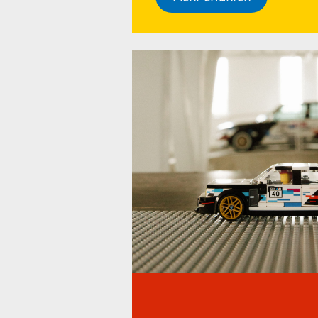
Kinder online
I
LEGO Jubiläum
L
Gründungstag
G
Bilanz 2022
G
LEGO Die kleine Meerjungfrau
L
Braille Steine
L
julia goldhammer
L
LEG
Ink
Kul
Herr der Ringe
L