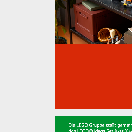
Mondlandung
N
Raumfahrt
U
Adventskalender
a
Star Wars
U
Rebuild the World
K
Star Wars: Der Aufstieg
L
Skywalkers
LEGO Minifigur
P
BauMitUns
R
Die LEGO Gruppe stellt gemei
das LEGO® Ideas Set Akte X v